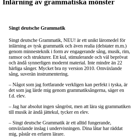
Inlärning av grammatiska mönster
Singt deutsche Grammatik
Singt deutsche Grammatik, NEU! är ett unikt läromedel för
inlärning av tysk grammatik och även realia (delstater m.m.)
genom minnesteknik i form av engagerande sång, musik, rim,
ramsor och strukturer. Ett kul, stimulerande och väl beprövat
och ändå synnerligen modernt material. Inte mindre än 22
härliga sånger. Mycket bra ny version 2010. Omväxlande
sång, suverän instrumentering.
– Något som jag fortfarande verkligen kan perfekt i tyska, är
det som jag lärde mig genom grammatiksångerna, säger en
f.d. elev.
– Jag har absolut ingen sångröst, men att lära sig grammatiken
till musik är ändå jättekul, tycker en elev.
– Singt deutsche Grammatik är ett alltid fungerande,
omväxlande inslag i undervisningen. Dina låtar har räddat
mig, påstår en erfaren lärare.