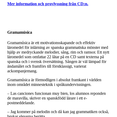
Mer information och provlyssning från CD:n.
Gramamúsica
Gramamúsica är ett motivationsskapande och effektiv
läromedel för inlärning av spanska grammatiska mönster med
hjälp av medryckande melodier, sång, rim och ramsor. Ett nytt
läromedel som omfattar 22 låtar på en CD samt texterna på
spanska och i svensk översättning. Sången är väl lämpad för
ändamålet och framförs till förstklassigt, varierat
ackompanjemang.
Gramamúsica är förmodligen i absolut framkant i världen
inom området minnesteknik i språkundervisningen.
– Las canciones funcionan muy bien, los alumnos reponden
de maravilla, skriver en spanskfödd lärare i ett e-
postmeddelande.
– Jag kommer på melodin och då kan jag grammatiken också,
brukar eleverna berätta.