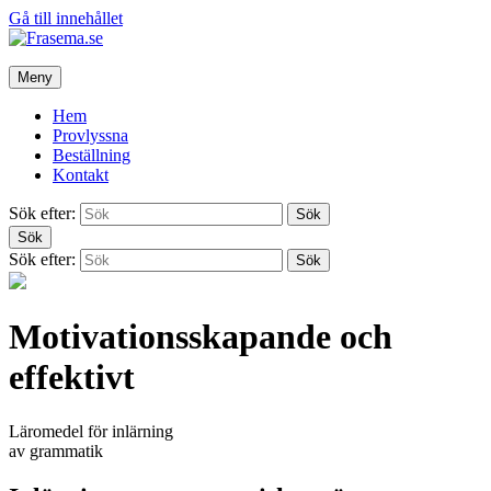
Gå till innehållet
Meny
Hem
Provlyssna
Beställning
Kontakt
Sök efter:
Sök
Sök
Sök efter:
Sök
Motivationsskapande och
effektivt
Läromedel för inlärning
av grammatik